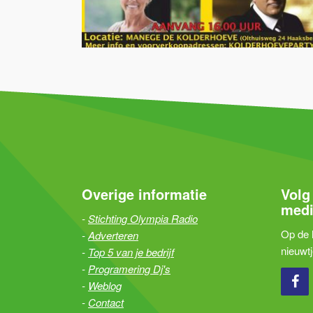
Overige informatie
Volg
medi
Stichting Olympia Radio
Op de h
Adverteren
nieuwt
Top 5 van je bedrijf
Programering Dj's
Weblog
Contact