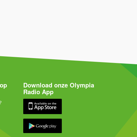
 op
Download onze Olympia
Radio App
?