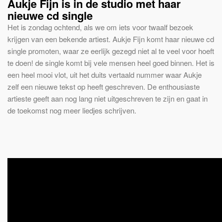
Aukje Fijn is in de studio met haar
nieuwe cd single
Het is zondag ochtend, als we om iets voor twaalf bezoek
krijgen van een bekende artiest. Aukje Fijn komt haar nieuwe cd
single promoten, waar ze eerlijk gezegd niet al te veel voor hoeft
te doen! de single komt bij vele mensen heel goed binnen. Het is
een heel mooi vlot, uit het duits vertaald nummer waar Aukje
zelf een nieuwe tekst op heeft geschreven. De enthousiaste
artieste geeft aan nog lang niet uitgeschreven te zijn en gaat in
de toekomst nog meer liedjes schrijven.